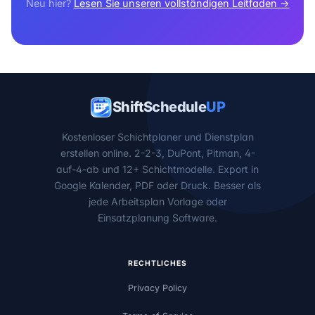
Neu hier?
Lesen Sie unseren vollständigen Leitfaden →
ShiftSchedule
UP
Kostenloser Schichtplaner und Dienstplan
erstellen online. 2-2-3, DuPont, Pitman, 4-
auf-4-ab und 12+ Schichtmodelle. Export in
Google Kalender, PDF oder Druck. Besser als
jede Arbeitsplan Vorlage oder
Einsatzplanung Software.
RECHTLICHES
Privacy Policy