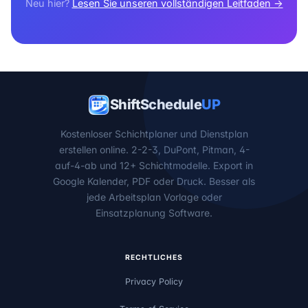
Neu hier?
Lesen Sie unseren vollständigen Leitfaden →
ShiftSchedule
UP
Kostenloser Schichtplaner und Dienstplan
erstellen online. 2-2-3, DuPont, Pitman, 4-
auf-4-ab und 12+ Schichtmodelle. Export in
Google Kalender, PDF oder Druck. Besser als
jede Arbeitsplan Vorlage oder
Einsatzplanung Software.
RECHTLICHES
Privacy Policy