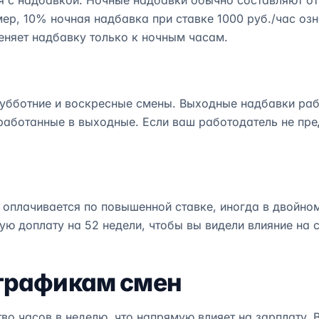
 с надбавкой. Ночные надбавки обычно составляют от 
р, 10% ночная надбавка при ставке 1000 руб./час озна
еняет надбавку только к ночным часам.
убботние и воскресные смены. Выходные надбавки рабо
работанные в выходные. Если ваш работодатель не пре
 оплачивается по повышенной ставке, иногда в двойно
ю доплату на 52 недели, чтобы вы видели влияние на 
 графикам смен
во часов в неделю, что напрямую влияет на зарплату. 