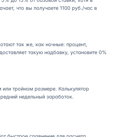
5% до 15% от базовой ставки, хотя в
чает, что вы получаете 1100 руб./час в
тают так же, как ночные: процент,
доставляет такую надбавку, установите 0%
м или тройном размере. Калькулятор
средний недельный заработок.
Вот быстрое сравнение для расчета