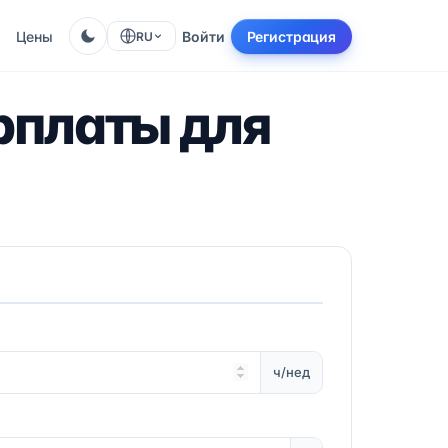
Цены
Войти
Регистрация
RU
рплаты для
ч/нед