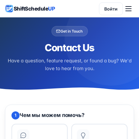
ShiftSchedule
UP
Войти
Get in Touch
Contact Us
Have a question, feature request, or found a bug? We'd
love to hear from you.
Чем мы можем помочь?
1