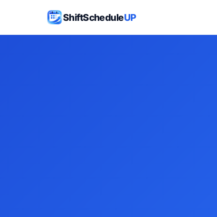
ShiftSchedule
UP