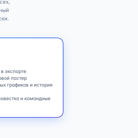
сех,
ный
ски.
 в экспорте
овой постер
ых графиков и история
повестка и командные