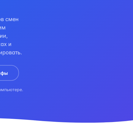
ов смен
им
ии,
ках и
ировать.
ифы
компьютере.