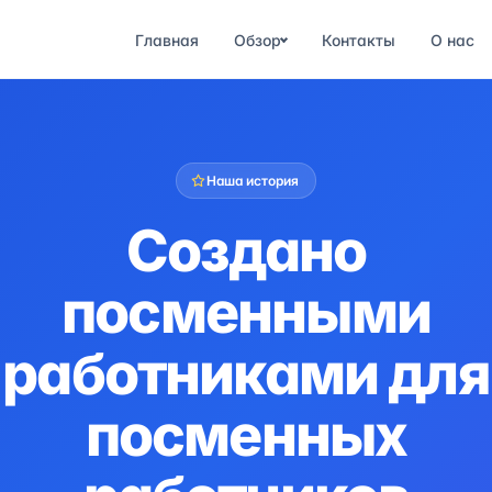
Главная
Обзор
Контакты
О нас
Наша история
Создано
посменными
работниками для
посменных