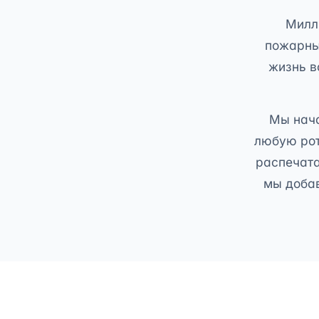
Милл
пожарны
жизнь в
Мы нача
любую рот
распечата
мы добав