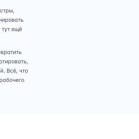
стры,
нировать
 тут ещё
евратить
ртировать,
. Всё, что
 рабочего