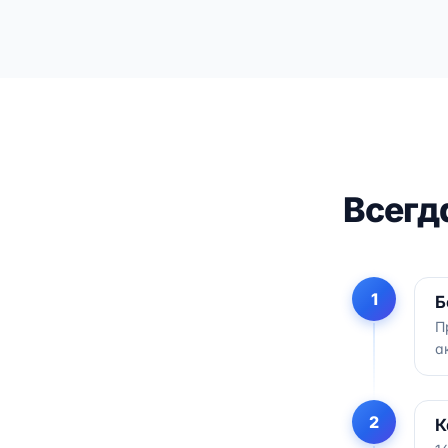
Всегд
1
Б
П
а
2
К