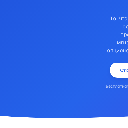
То, чт
б
пр
мгно
опциона
Отк
Бесплатная